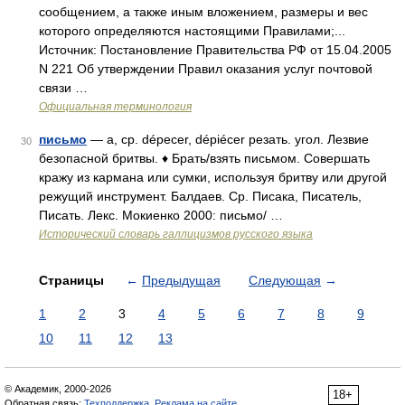
сообщением, а также иным вложением, размеры и вес
которого определяются настоящими Правилами;...
Источник: Постановление Правительства РФ от 15.04.2005
N 221 Об утверждении Правил оказания услуг почтовой
связи …
Официальная терминология
письмо
— а, ср. dépecer, dépiécer резать. угол. Лезвие
30
безопасной бритвы. ♦ Брать/взять письмом. Совершать
кражу из кармана или сумки, используя бритву или другой
режущий инструмент. Балдаев. Ср. Писака, Писатель,
Писать. Лекс. Мокиенко 2000: письмо/ …
Исторический словарь галлицизмов русского языка
Страницы
←
Предыдущая
Следующая
→
1
2
3
4
5
6
7
8
9
10
11
12
13
© Академик, 2000-2026
18+
Обратная связь:
Техподдержка
,
Реклама на сайте