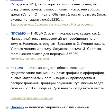
(Младенов 424), сербохорв. нисмо, словен. pismo, чеш.,
слвц. pismo, польск. pismo; ст. слав. писмѩ, ене γράμμα,
γραφή (Супр.). От писать. Обычно сближают с лит. рiеšìmаs
рисование, мазня ; см.&#8230; …
Этимологический словарь русского языка Макса Фасмера
ПИСЬМО
— ПИСЬМО, а, мн. письма, сем, сьмам, ср. 1.
27
Написанный текст, посылаемый для сообщения чего н.
кому н. Написать п. родным. Заказное п. 2. Умение писать.
Учиться чтению и письму. Искусство письма. 3. Система
графических знаков для передачи,&#8230; …
Толковый словарь Ожегова
письмо
— система средств, обеспечивающая
28
существование письменной речи: графика и орфография,
писчие материалы и организация их производства и
распространения, традиции обучения. Рус. письмо ведёт
своё нач. с 10 в., когда на Руси начали создаваться тексты
…
Литературная энциклопедия
Письмо
— почтовое отправление с письменным
29