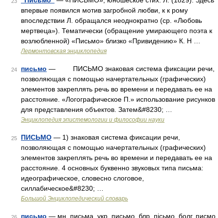
"Письмо"
— «ПИСЬМО», юношеское стих. Л. (1829). Здесь
23
впервые появился мотив загробной любви, к к рому
впоследствии Л. обращался неоднократно (ср. «Любовь
мертвеца»). Тематически (обращение умирающего поэта к
возлюбленной) «Письмо» близко «Привидению» К. Н …
Лермонтовская энциклопедия
письмо
— ПИСЬМО знаковая система фиксации речи,
24
позволяющая с помощью начертательных (графических)
элементов закреплять речь во времени и передавать ее на
расстояние. «Логографическое П.» использование рисунков
для представления объектов. Затем&#8230; …
Энциклопедия эпистемологии и философии науки
ПИСЬМО
— 1) знаковая система фиксации речи,
25
позволяющая с помощью начертательных (графических)
элементов закреплять речь во времени и передавать ее на
расстояние. 4 основных буквенно звуковых типа письма:
идеографическое, словесно слоговое,
силлабическое&#8230; …
Большой Энциклопедический словарь
письмо
— мн. письма, укр. письмо, блр. пiсьмо, болг. писмо
26